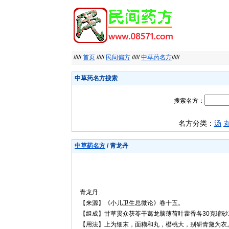
/////
首页
/////
民间偏方
/////
中草药名方
/////
中草药名方搜索
搜索名方：
名方分类：
汤
中草药名方
/ 青龙丹
青龙丹
【来源】《小儿卫生总微论》卷十五。
【组成】甘草贯众茯苓干葛龙脑薄荷叶藿香各30克缩砂15
【用法】上为细末，面糊和丸，樱桃大，别研青黛为衣