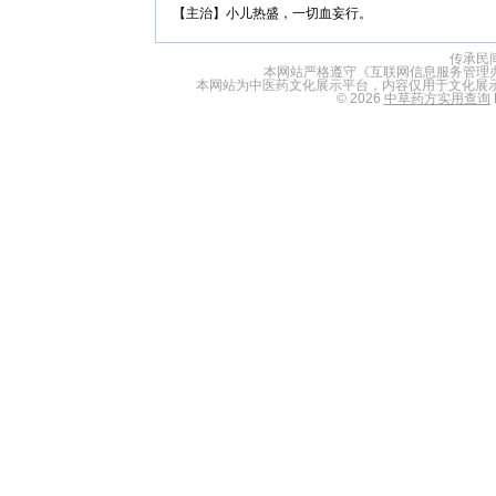
【主治】小儿热盛，一切血妄行。
传承民
本网站严格遵守《互联网信息服务管理
本网站为中医药文化展示平台，内容仅用于文化展
© 2026
中草药方实用查询