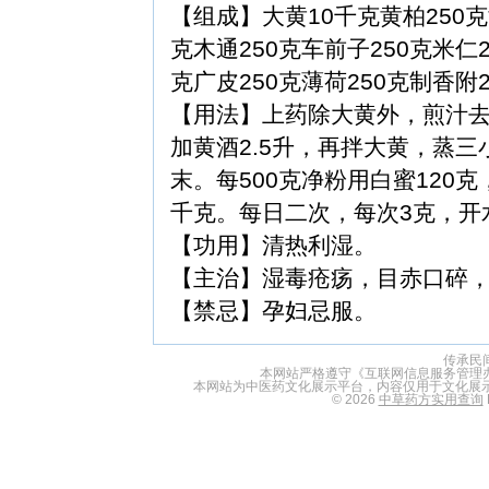
【组成】大黄10千克黄柏250克黄
克木通250克车前子250克米仁2
克广皮250克薄荷250克制香附2
【用法】上药除大黄外，煎汁
加黄酒2.5升，再拌大黄，蒸
末。每500克净粉用白蜜120
千克。每日二次，每次3克，开
【功用】清热利湿。
【主治】湿毒疮疡，目赤口碎
【禁忌】孕妇忌服。
传承民
本网站严格遵守《互联网信息服务管理
本网站为中医药文化展示平台，内容仅用于文化展
© 2026
中草药方实用查询