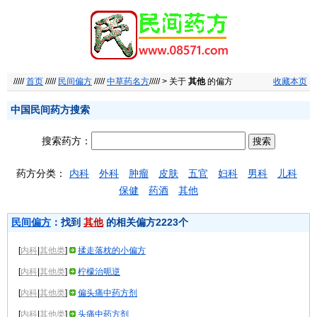
/////
首页
/////
民间偏方
/////
中草药名方
///// > 关于
其他
的偏方
收藏本页
中国民间药方搜索
搜索药方：
药方分类：
内科
外科
肿瘤
皮肤
五官
妇科
男科
儿科
保健
药酒
其他
民间偏方
：找到
其他
的相关偏方2223个
[
内科
|
其他类
]
揉走落枕的小偏方
[
内科
|
其他类
]
柠檬治呃逆
[
内科
|
其他类
]
偏头痛中药方剂
[
内科
|
其他类
]
头痛中药方剂