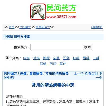
/////
首页
/////
民间偏方
/////
中草药名方
/////
收藏本页
中国民间药方搜索
搜索药方：
药方分类：
内科
外科
肿瘤
皮肤
五官
妇科
男科
儿科
保健
药酒
其他
民间偏方
/
保健
/
食物解毒
/ 常用的清热解毒
上一个
查看全部
下
的中药
一个
常用的清热解毒的中药
清热解毒药
此类药物功能清泄里热，解除热毒，凉血泻热，主要用于热性体