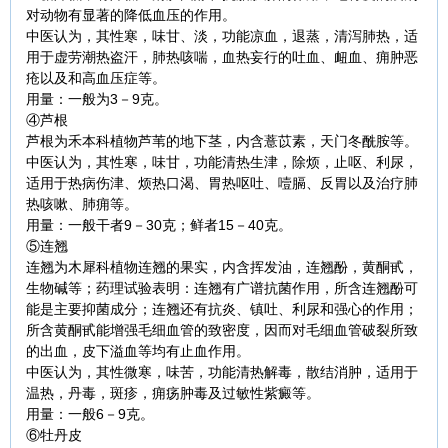
对动物有显著的降低血压的作用。
中医认为，其性寒，味甘、淡，功能凉血，退蒸，清泻肺热，适
用于虚劳潮热盗汗，肺热咳喘，血热妄行的吐血、衄血、痈肿恶
疮以及和高血压症等。
用量：一般为3－9克。
④芦根
芦根为禾本科植物芦苇的地下茎，内含薏苡素，天门冬酰胺等。
中医认为，其性寒，味甘，功能清热生津，除烦，止呕、利尿，
适用于热病伤津、烦热口渴、胃热呕吐、噎膈、反胃以及治疗肺
热咳嗽、肺痈等。
用量：一般干者9－30克；鲜者15－40克。
⑤连翘
连翘为木犀科植物连翘的果实，内含挥发油，连翘酚，黄酮甙，
生物碱等；药理试验表明：连翘有广谱抗菌作用，所含连翘酚可
能是主要抑菌成分；连翘还有抗炎、镇吐、利尿和强心的作用；
所含黄酮甙能增强毛细血管的致密度，因而对毛细血管破裂所致
的出血，皮下溢血等均有止血作用。
中医认为，其性微寒，味苦，功能清热解毒，散结消肿，适用于
温热，丹毒，斑疹，痈疡肿毒及过敏性紫癜等。
用量：一般6－9克。
⑥牡丹皮