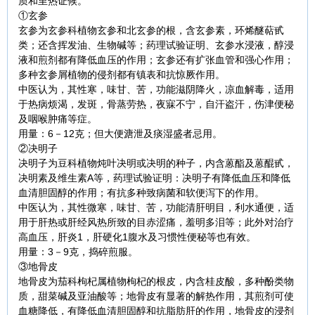
质和里热证候。
①玄参
玄参为玄参科植物玄参和北玄参的根，含玄参素，环烯醚萜甙
类；还含挥发油、生物碱等；药理试验证明、玄参水浸液，醇浸
液和煎剂都有降低血压的作用；玄参还有扩张血管和强心作用；
多种玄参屑植物的侵剂都有镇表和抗惊厥作用。
中医认为，其性寒，味甘、苦，功能滋阴降火，凉血解毒，适用
于热病烦渴，发斑，骨蒸劳热，夜寐不宁，自汗盗汗，伤津便秘
及咽喉肿痛等症。
用量：6－12克；但大便溏泄及痰湿盛者忌用。
②决明子
决明子为豆科植物炖叶决明或决明的种子，内含蒽酯及蒽醌甙，
决明素及维生素A等，药理试验证明：决明子有降低血压和降低
血清胆固醇的作用；有抗多种致病菌和软便泻下的作用。
中医认为，其性微寒，味甘、苦，功能清肝明目，利水通便，适
用于肝热或肝经风热所致的目赤涩痛，羞明多泪等；此外对治疗
高血压，肝炎1，肝硬化1腹水及习惯性便秘等也有效。
用量：3－9克，捣碎煎服。
③地骨皮
地骨皮为茄科枸杞属植物枸杞的根皮，内含桂皮酸，多种酚类物
质，甜菜碱及亚油酸等；地骨皮有显著的解热作用，其煎剂可使
血糖降低，有降低血清胆固醇和抗脂肪肝的作用，地骨皮的浸剂