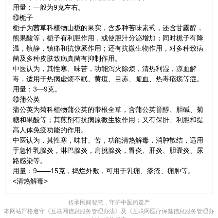
用量：一般为9克左右。
⑩栀子
栀子为茜草科植物山栀的果实，含多种苦味素甙，还含甘露醇，
熊果酸等，栀子有利胆作用，或使胆汁分泌增加；同时栀子有降
温，镇静，镇痛和抗惊厥作用；还有抗微生物作用，对多种致病
菌及多种皮肤致病真菌有抑制作用。
中医认为，其性寒、味苦，功能泻火除烦，清热利湿，凉血解
毒，适用于热病虚烦不眠、黄疸、目赤、衄血、热毒疮疡等症。
用量：3—9克。
⑩蒲公英
蒲公英为菊科植物蒲公英的带根全草，含蒲公英甾醇、胆碱、菊
糖和果酸等；其煎剂有抗病原微生物作用；又有保肝、利胆和提
高人体免疫功能的作用。
中医认为，其性寒，味甘、苦，功能清热解毒，消肿散结，适用
于急性乳腺炎，淋巴腺炎，肩挑腺炎，胃炎、肝炎、胆囊炎、尿
路感染等。
用量：9——15克，捣烂外敷，可用于乳痈、疹疮、痈肿等。
<清热解毒>
传承民间智慧，守护中医药遗产
本网站严格遵守《互联网信息服务管理办法》及《互联网医疗保健信息服务管理办