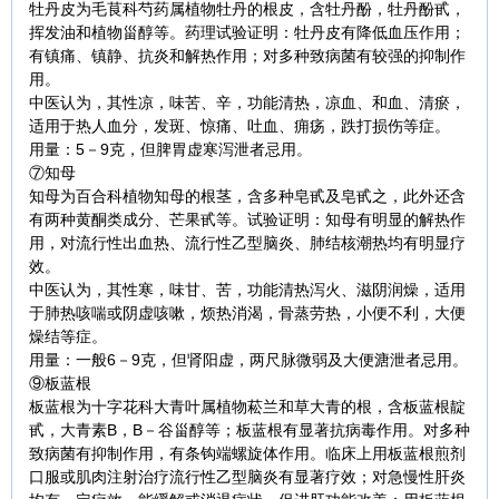
牡丹皮为毛茛科芍药属植物牡丹的根皮，含牡丹酚，牡丹酚甙，
挥发油和植物甾醇等。药理试验证明：牡丹皮有降低血压作用；
有镇痛、镇静、抗炎和解热作用；对多种致病菌有较强的抑制作
用。
中医认为，其性凉，味苦、辛，功能清热，凉血、和血、清瘀，
适用于热人血分，发斑、惊痛、吐血、痈疡，跌打损伤等症。
用量：5－9克，但脾胃虚寒泻泄者忌用。
⑦知母
知母为百合科植物知母的根茎，含多种皂甙及皂甙之，此外还含
有两种黄酮类成分、芒果甙等。试验证明：知母有明显的解热作
用，对流行性出血热、流行性乙型脑炎、肺结核潮热均有明显疗
效。
中医认为，其性寒，味甘、苦，功能清热泻火、滋阴润燥，适用
于肺热咳喘或阴虚咳嗽，烦热消渴，骨蒸劳热，小便不利，大便
燥结等症。
用量：一般6－9克，但肾阳虚，两尺脉微弱及大便溏泄者忌用。
⑨板蓝根
板蓝根为十字花科大青叶属植物菘兰和草大青的根，含板蓝根靛
甙，大青素B，B－谷甾醇等；板蓝根有显著抗病毒作用。对多种
致病菌有抑制作用，有条钩端螺旋体作用。临床上用板蓝根煎剂
口服或肌肉注射治疗流行性乙型脑炎有显著疗效；对急慢性肝炎