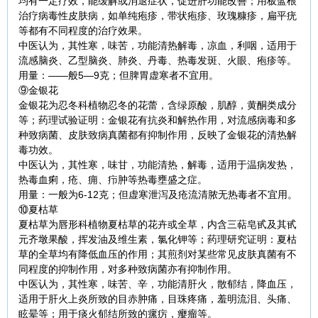
均有一定疗效，能缓解或消退症状，促进肝功能改善；用板蓝根
治疗病毒性皮肤病，如单纯疱疹，带状疱疹、玫瑰糠疹，扁平疣
等都有不同程度的治疗效果。
中医认为，其性寒，味苦，功能清热解毒，凉血，利咽，适用于
流感脑炎、乙型脑炎、肺炎、丹毒、热毒发斑、火眼、疱疹等。
用量：——般5—9克；但脾胃虚寒者不宜用。
⑨金银花
金银花为忍冬科植物忍冬的花蕾，含绿原酸，肌醇，黄酮类成分
等；药理试验证明：金银花有抗炎和解热作用，对流感病毒和多
种致病菌、皮肤致病真菌都有抑制作用，反映了金银花的清热解
毒功效。
中医认为，其性寒，味甘，功能清热，解毒，适用于温病发热，
热毒血痢，疮、痈、疖肿等热毒壅盛之症。
用量：一般为6-12克；但虚寒泄泻及疮流清脓无热毒者不宜用。
⑩夏枯草
夏枯草为唇形科植物夏枯草的花卉或全草，内含三萜皂甙及其甙
元齐墩果酸，挥发油及维生素，氯化钾等；药理研究证明：夏枯
草的全草均有降低血压的作用；其煎剂对某些常见皮肤真菌有不
同程度的抑制作用，对多种致病菌亦有抑制作用。
中医认为，其性寒，味苦、辛，功能清肝火，散郁结，降血压，
适用于肝火上炎所致的目赤肿痛，目珠疼痛，羞明流泪、头痛、
眩晕等；用于痰火郁结所致的瘰疠，瘿瘤等。