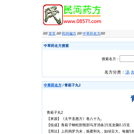
/////
首页
/////
民间偏方
/////
中草药名方
/////
中草药名方搜索
搜索名方：
名方分类：
汤
中草药名方
/ 青葙子丸2
青葙子丸2
【来源】《太平圣惠方》卷八十九。
【组成】青葙子蚺蛇胆熊胆马牙消各15克龙脑0.15克
【用法】上药捣罗为末，炼蜜和丸，如绿豆大。每服5