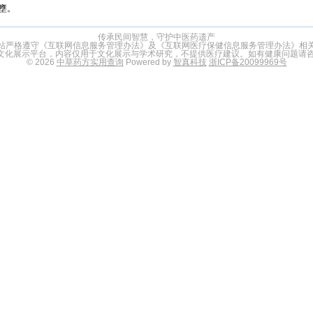
壅。
传承民间智慧，守护中医药遗产
站严格遵守《互联网信息服务管理办法》及《互联网医疗保健信息服务管理办法》相
文化展示平台，内容仅用于文化展示与学术研究，不提供医疗建议。如有健康问题请咨
© 2026
中草药方实用查询
Powered by
智真科技
浙ICP备20099969号