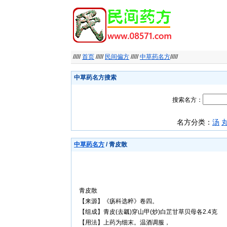
/////
首页
/////
民间偏方
/////
中草药名方
/////
中草药名方搜索
搜索名方：
名方分类：
汤
中草药名方
/ 青皮散
青皮散
【来源】《疡科选粹》卷四。
【组成】青皮(去瓤)穿山甲(炒)白芷甘草贝母各2.4克
【用法】上药为细末。温酒调服，