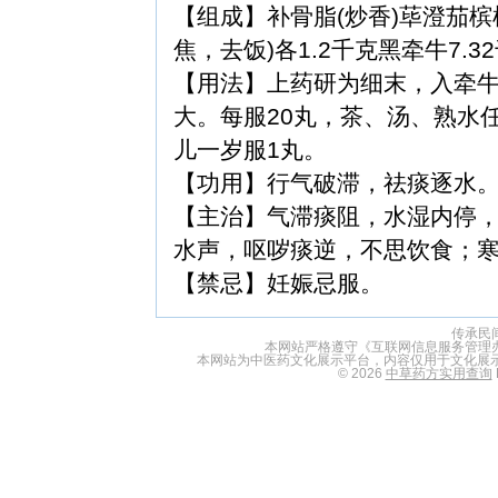
【组成】补骨脂(炒香)荜澄茄
焦，去饭)各1.2千克黑牵牛7.3
【用法】上药研为细末，入牵
大。每服20丸，茶、汤、熟水
儿一岁服1丸。
【功用】行气破滞，祛痰逐水
【主治】气滞痰阻，水湿内停
水声，呕哕痰逆，不思饮食；
【禁忌】妊娠忌服。
传承民
本网站严格遵守《互联网信息服务管理
本网站为中医药文化展示平台，内容仅用于文化展
© 2026
中草药方实用查询