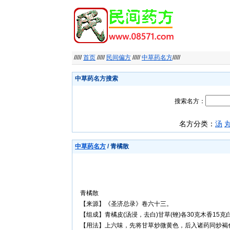
/////
首页
/////
民间偏方
/////
中草药名方
/////
中草药名方搜索
搜索名方：
名方分类：
汤
中草药名方
/ 青橘散
青橘散
【来源】《圣济总录》卷六十三。
【组成】青橘皮(汤浸，去白)甘草(锉)各30克木香15克白
【用法】上六味，先将甘草炒微黄色，后入诸药同炒褐