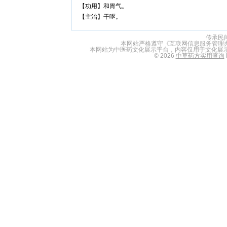
【功用】和胃气。
【主治】干呕。
传承民
本网站严格遵守《互联网信息服务管理
本网站为中医药文化展示平台，内容仅用于文化展
© 2026
中草药方实用查询