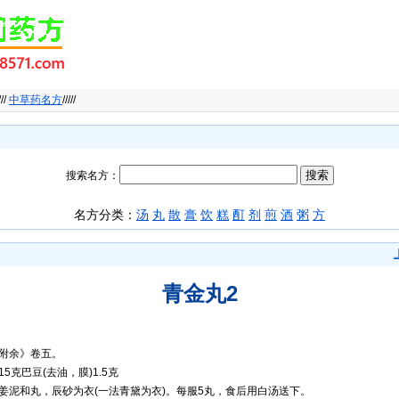
///
中草药名方
/////
搜索名方：
名方分类：
汤
丸
散
膏
饮
糕
酊
剂
煎
酒
粥
方
青金丸2
附余》卷五。
5克巴豆(去油，膜)1.5克
姜泥和丸，辰砂为衣(一法青黛为衣)。每服5丸，食后用白汤送下。