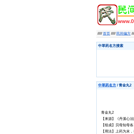
/////
首页
/////
民间偏方
//
中草药名方搜索
中草药名方
/ 青金丸2
青金丸2
【来源】《丹溪心法
【组成】贝母知母各1
【用法】上药为末，