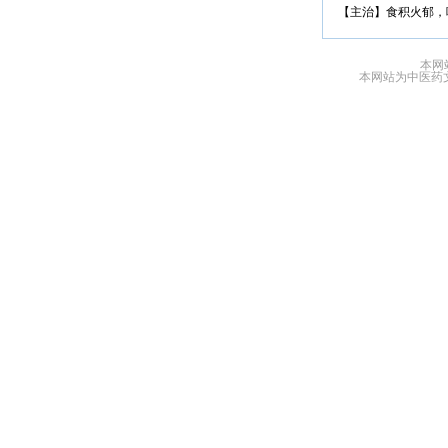
【主治】食积火郁，
本网
本网站为中医药