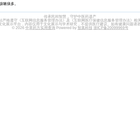
咳嗽痰多。
传承民间智慧，守护中医药遗产
站严格遵守《互联网信息服务管理办法》及《互联网医疗保健信息服务管理办法》相
文化展示平台，内容仅用于文化展示与学术研究，不提供医疗建议。如有健康问题请咨
© 2026
中草药方实用查询
Powered by
智真科技
浙ICP备20099969号