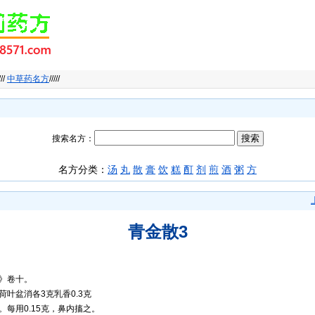
///
中草药名方
/////
搜索名方：
名方分类：
汤
丸
散
膏
饮
糕
酊
剂
煎
酒
粥
方
青金散3
》卷十。
叶盆消各3克乳香0.3克
每用0.15克，鼻内搐之。