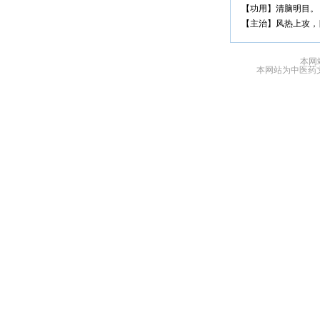
【功用】清脑明目。
【主治】风热上攻，
本网
本网站为中医药