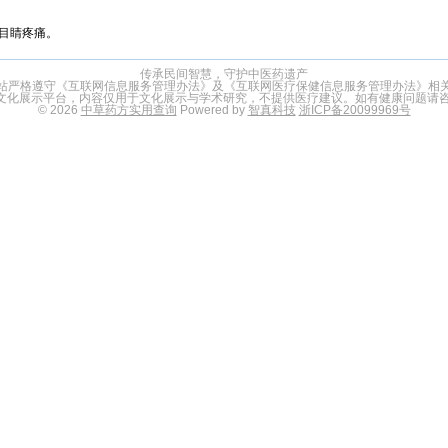
目睛疼痛。
传承民间智慧，守护中医药遗产
站严格遵守《互联网信息服务管理办法》及《互联网医疗保健信息服务管理办法》相
文化展示平台，内容仅用于文化展示与学术研究，不提供医疗建议。如有健康问题请咨
© 2026
中草药方实用查询
Powered by
智真科技
浙ICP备20099969号