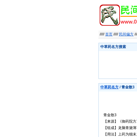
/////
首页
/////
民间偏方
//
中草药名方搜索
中草药名方
/ 青金散3
青金散3
【来源】《御药院方
【组成】龙脑青黛薄荷
【用法】上药为细末。