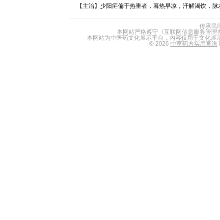
【主治】少阳疟偏于热重者，暮热早凉，汗解渴饮，脉
传承民
本网站严格遵守《互联网信息服务管理
本网站为中医药文化展示平台，内容仅用于文化展
© 2026
中草药方实用查询