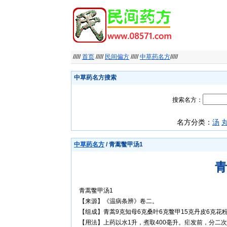
/////
首页
/////
民间偏方
/////
中草药名方
/////
中草药名方搜索
搜索名方：
名方分类：
汤
中草药名方
/ 青蒿鳖甲汤1
青
青蒿鳖甲汤1
【来源】《温病条辨》卷二。
【组成】青蒿9克知母6克桑叶6克鳖甲15克丹皮6克花粉
【用法】上药以水1升，煮取400毫升。疟发前，分二